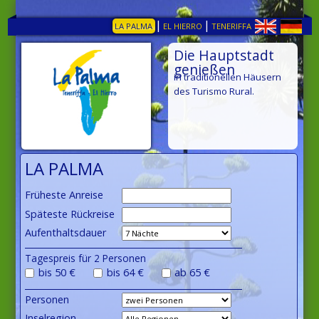
|
|
LA PALMA
EL HIERRO
TENERIFFA
Die Hauptstadt
genießen
in traditionellen Häusern
des Turismo Rural.
LA PALMA
Früheste Anreise
Späteste Rückreise
Aufenthaltsdauer
Tagespreis für 2 Personen
bis 50 €
bis 64 €
ab 65 €
Personen
Inselregion