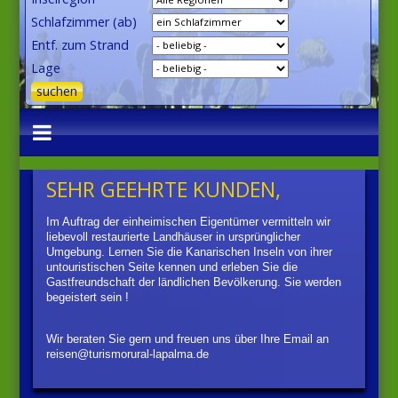
Schlafzimmer (ab)
Entf. zum Strand
Lage
SEHR GEEHRTE KUNDEN,
Im Auftrag der einheimischen Eigentümer vermitteln wir
liebevoll restaurierte Landhäuser in ursprünglicher
Umgebung. Lernen Sie die Kanarischen Inseln von ihrer
untouristischen Seite kennen und erleben Sie die
Gastfreundschaft der ländlichen Bevölkerung. Sie werden
begeistert sein !
Wir beraten Sie gern und freuen uns über Ihre Email an
reisen@turismorural-lapalma.de