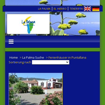
|
|
LA PALMA
EL HIERRO
TENERIFFA
Home
>
La Palma Suche
> Ferienhäuser in Puntallana
Sortierung nach