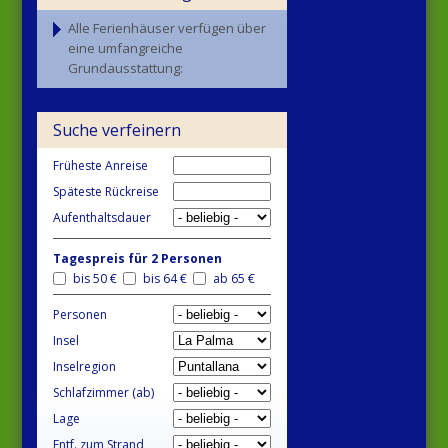
Alle Ferienhäuser verfügen über
eine umfangreiche
Grundausstattung:
Suche verfeinern
Früheste Anreise
Späteste Rückreise
Aufenthaltsdauer
Tagespreis für 2 Personen
bis 50 €
bis 64 €
ab 65 €
Personen
Insel
Inselregion
Schlafzimmer (ab)
Lage
Entf. zum Strand