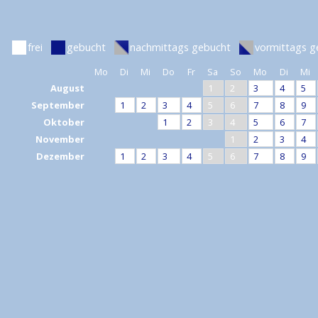
frei
gebucht
nachmittags gebucht
vormittags g
Mo
Di
Mi
Do
Fr
Sa
So
Mo
Di
Mi
August
1
2
3
4
5
September
1
2
3
4
5
6
7
8
9
Oktober
1
2
3
4
5
6
7
November
1
2
3
4
Dezember
1
2
3
4
5
6
7
8
9