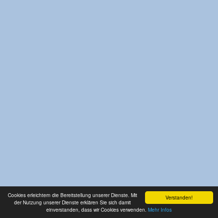
Cookies erleichtern die Bereitstellung unserer Dienste. Mit
Verstanden!
der Nutzung unserer Dienste erklären Sie sich damit
einverstanden, dass wir Cookies verwenden.
Mehr Infos