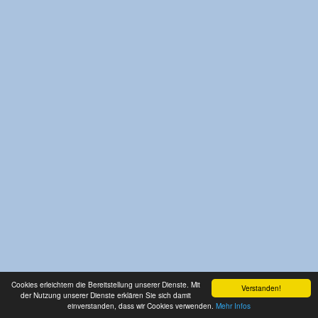
Cookies erleichtern die Bereitstellung unserer Dienste. Mit
Verstanden!
der Nutzung unserer Dienste erklären Sie sich damit
einverstanden, dass wir Cookies verwenden.
Mehr Infos